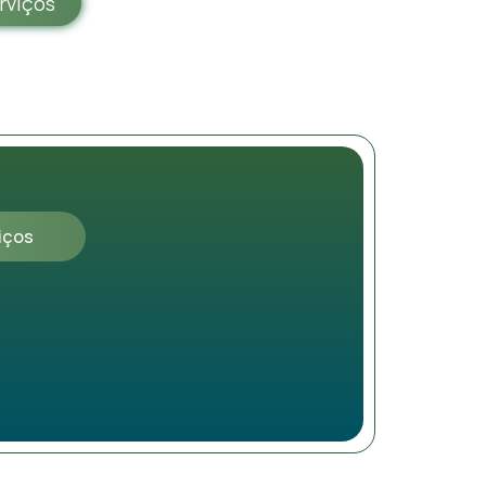
rviços
iços