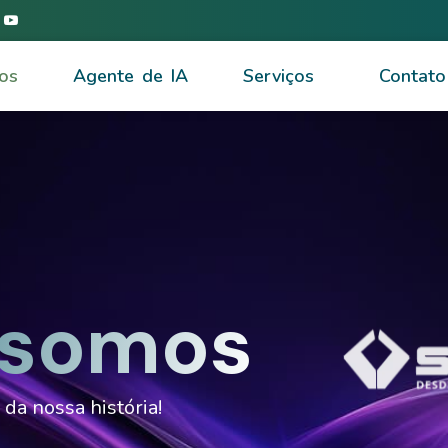
os
Agente de IA
Serviços
Contato
somos
da nossa história!