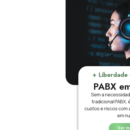
+ Liberdade
PABX e
Sem a necessidade
tradicional PABX, 
custos e riscos com 
em n
Ver m