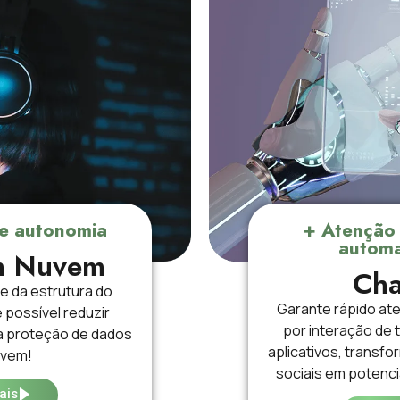
 e autonomia
+ Atenção 
automa
m Nuvem
Cha
 da estrutura do
Garante rápido at
é possível reduzir
por interação de 
a proteção de dados
aplicativos, transf
uvem!
sociais em potenci
ais