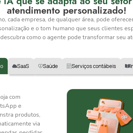
IA que se adapta ao seu seto
atendimento personalizado!
o, cada empresa, de qualquer área, pode oferecer
sonalização e o tom humano que seus clientes e
descubra como o agente pode transformar seu a
jo
SaaS
Saúde
Serviços contábeis
I
loja com
atsApp e
stra produtos,
maticamente via
 vendas perdidas