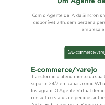
Um Agente de 
Com o Agente de IA da Sincronism
disponível 24h, sem perder a per
empresa e 
E-commerce/vare
E-commerce/varejo
Transforme o atendimento da sua 
suporte 24/7 em canais como Wh
Instagram
.
O Agente Virtual demon
consulta o status de pedidos auto
API e ajuda a reduzir o número de