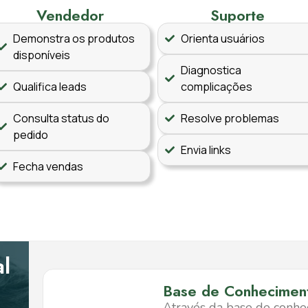
Vendedor
Suporte
Demonstra os produtos
Orienta usuários
disponíveis
Diagnostica
Qualifica leads
complicações
Consulta status do
Resolve problemas
pedido
Envia links
Fecha vendas
al
Base de Conhecimen
Através da base de conhec