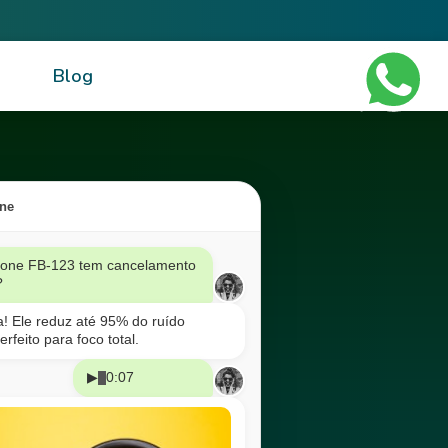
Blog
ine
 fone FB-123 tem cancelamento
?
! Ele reduz até 95% do ruído
erfeito para foco total.
▶
0:07