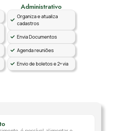
Administrativo
Organiza e atualiza
cadastros
Envia Documentos
Agenda reuniões
Envio de boletos e 2ª via
to
imento, é possível alimentar o