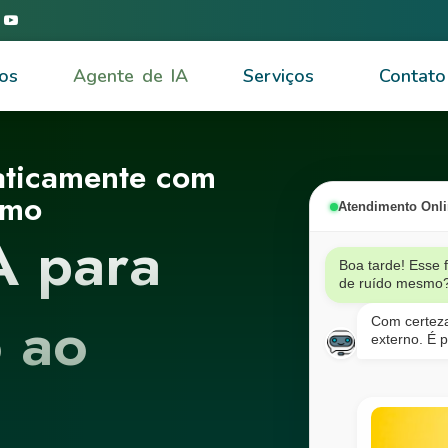
os
Agente de IA
Serviços
Contato
aticamente com
smo
Atendimento Onl
A para
Boa tarde! Esse
de ruído mesmo
 ao
Com certeza
externo. É p